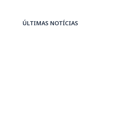
ÚLTIMAS NOTÍCIAS
Missão à China fortalece
internacionalização de empresas
mineiras