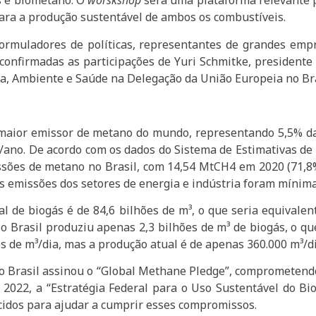
s e biometano. O
worskshop
será uma plataforma relevante p
ara a produção sustentável de ambos os combustíveis.
formuladores de políticas, representantes de grandes empr
 confirmadas as participações de Yuri Schmitke, presidente
ia, Ambiente e Saúde na Delegação da União Europeia no Bra
to maior emissor de metano do mundo, representando 5,5%
ano. De acordo com os dados do Sistema de Estimativas de
issões de metano no Brasil, com 14,54 MtCH4 em 2020 (71,8
As emissões dos setores de energia e indústria foram mínim
al de biogás é de 84,6 bilhões de m³, o que seria equivale
o Brasil produziu apenas 2,3 bilhões de m³ de biogás, o qu
es de m³/dia, mas a produção atual é de apenas 360.000 m³/di
 o Brasil assinou o “Global Methane Pledge”, comprometen
2022, a “Estratégia Federal para o Uso Sustentável do B
idos para ajudar a cumprir esses compromissos.