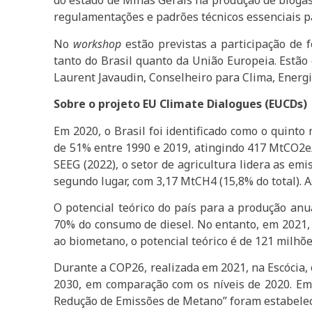
do estado de Minas Gerais na produção de biogá
regulamentações e padrões técnicos essenciais p
No
workshop
estão previstas a participação de 
tanto do Brasil quanto da União Europeia. Estão
Laurent Javaudin, Conselheiro para Clima, Energ
Sobre o projeto EU Climate Dialogues (EUCDs)
Em 2020, o Brasil foi identificado como o quin
de 51% entre 1990 e 2019, atingindo 417 MtCO2e/
SEEG (2022), o setor de agricultura lidera as em
segundo lugar, com 3,17 MtCH4 (15,8% do total). 
O potencial teórico do país para a produção anu
70% do consumo de diesel. No entanto, em 2021, 
ao biometano, o potencial teórico é de 121 milhõ
Durante a COP26, realizada em 2021, na Escócia,
2030, em comparação com os níveis de 2020. Em 
Redução de Emissões de Metano” foram estabelec