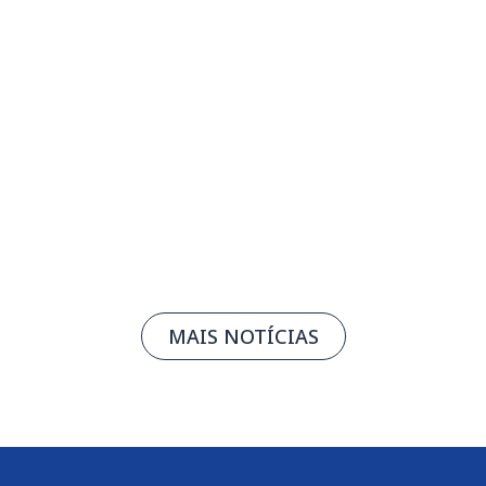
Inscrições para o Prêmio FIEMG de
Economia são prorrogadas
07/08/2026
Leia mais
MAIS NOTÍCIAS