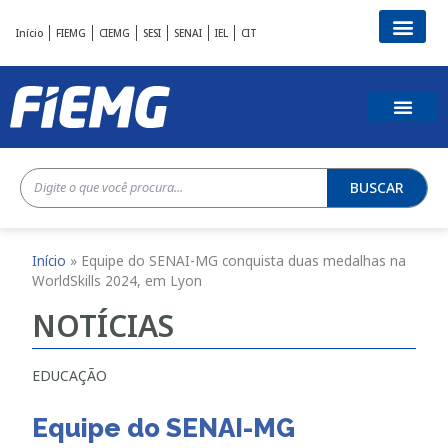
Início
FIEMG
CIEMG
SESI
SENAI
IEL
CIT
BUSCAR
Início
»
Equipe do SENAI-MG conquista duas medalhas na
WorldSkills 2024, em Lyon
NOTÍCIAS
EDUCAÇÃO
Equipe do SENAI-MG