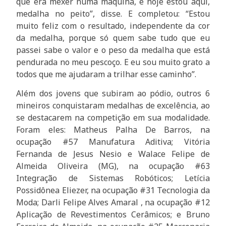
que era mexer numa máquina, e hoje estou aqui,
medalha no peito”, disse. E completou: “Estou
muito feliz com o resultado, independente da cor
da medalha, porque só quem sabe tudo que eu
passei sabe o valor e o peso da medalha que está
pendurada no meu pescoço. E eu sou muito grato a
todos que me ajudaram a trilhar esse caminho”.
Além dos jovens que subiram ao pódio, outros 6
mineiros conquistaram medalhas de excelência, ao
se destacarem na competição em sua modalidade.
Foram eles: Matheus Palha De Barros, na
ocupação #57 Manufatura Aditiva; Vitória
Fernanda de Jesus Nesio e Walace Felipe de
Almeida Oliveira (MG), na ocupação #63
Integração de Sistemas Robóticos; Letícia
Possidônea Eliezer, na ocupação #31 Tecnologia da
Moda; Darli Felipe Alves Amaral , na ocupação #12
Aplicação de Revestimentos Cerâmicos; e Bruno