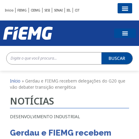
Início
FIEMG
CIEMG
SESI
SENAI
IEL
CIT
BUSCAR
Início
»
Gerdau e FIEMG recebem delegações do G20 que
vão debater transição energética
NOTÍCIAS
DESENVOLVIMENTO INDUSTRIAL
Gerdau e FIEMG recebem