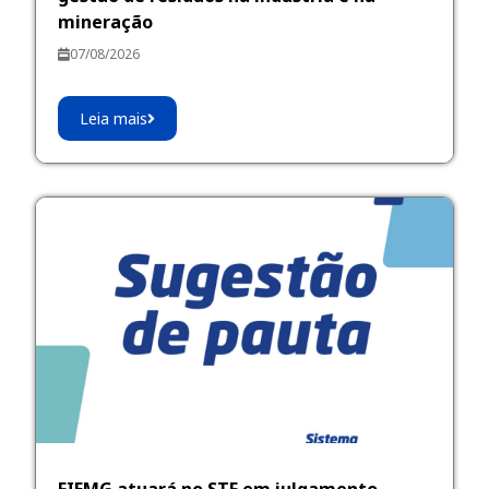
mineração
07/08/2026
Leia mais
FIEMG atuará no STF em julgamento