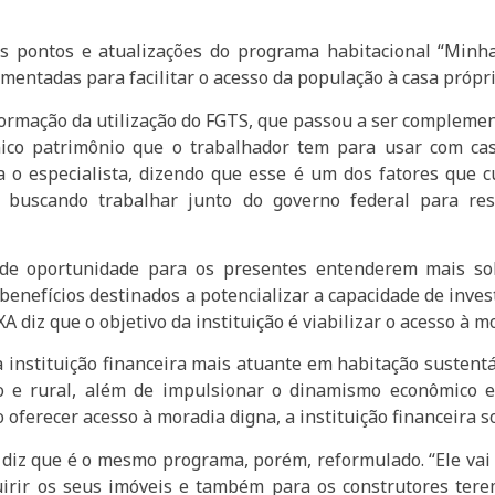
s pontos e atualizações do programa habitacional “Minha 
entadas para facilitar o acesso da população à casa própri
ormação da utilização do FGTS, que passou a ser complemen
único patrimônio que o trabalhador tem para usar com ca
ca o especialista, dizendo que esse é um dos fatores qu
buscando trabalhar junto do governo federal para res
 de oportunidade para os presentes entenderem mais sob
 benefícios destinados a potencializar a capacidade de inves
 diz que o objetivo da instituição é viabilizar o acesso à mo
 instituição financeira mais atuante em habitação sustent
 e rural, além de impulsionar o dinamismo econômico e a 
ferecer acesso à moradia digna, a instituição financeira so
 diz que é o mesmo programa, porém, reformulado. “Ele vai 
uirir os seus imóveis e também para os construtores tere