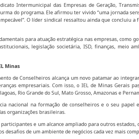
ndicato Intermunicipal das Empresas de Geração, Transmi
urma do programa. Ele afirmou ter vivido “uma jornada sens
impecável”. O líder sindical ressaltou ainda que concluiu
undamentais para atuação estratégica nas empresas, como g
titucionais, legislação societária, ISD, finanças, meio a
.
EL Minas
nto de Conselheiros alcança um novo patamar ao integrar o
eranças empresariais. Com isso, o IEL de Minas Gerais pa
lagoas, Rio Grande do Sul, Mato Grosso, Amazonas e Perna
a nacional na formação de conselheiros e o seu papel es
as organizações brasileiras.
participantes e um alcance ampliado para outros estados,
 os desafios de um ambiente de negócios cada vez mais comp