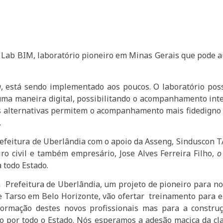
o Lab BIM, laboratório pioneiro em Minas Gerais que pode a
g
, está sendo implementado aos poucos. O laboratório pos
 uma maneira digital, possibilitando o acompanhamento int
as alternativas permitem o acompanhamento mais fidedigno
.
refeitura de Uberlândia com o apoio da Asseng, Sinduscon 
o civil e também empresário, Jose Alves Ferreira Filho,
o
 todo Estado.
 Prefeitura de Uberlândia, um projeto de pioneiro para no
e Tarso em Belo Horizonte, vão ofertar treinamento para 
rmação destes novos profissionais mas para a construçã
por todo o Estado. Nós esperamos a adesão maciça da clas