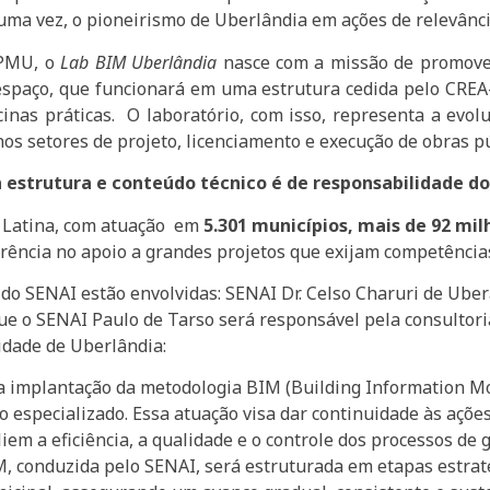
ma vez, o pioneirismo de Uberlândia em ações de relevânc
 PMU, o
Lab BIM Uberlândia
nasce com a missão de promover
espaço, que funcionará em uma estrutura cedida pelo CRE
cinas práticas. O laboratório, com isso, representa a evo
nos setores de projeto, licenciamento e execução de obras pú
 estrutura e conteúdo técnico é de responsabilidade d
a Latina, com atuação em
5.301 município
s, mais de
92 mil
rência no apoio a grandes projetos que exijam competências 
 do SENAI estão envolvidas: SENAI Dr. Celso Charuri de Uber
que o SENAI Paulo de Tarso será responsável pela consultori
idade de Uberlândia:
a implantação da metodologia BIM (Building Information Mo
co especializado. Essa atuação visa dar continuidade às açõ
em a eficiência, a qualidade e o controle dos processos de
M, conduzida pelo SENAI, será estruturada em etapas estra