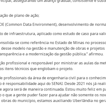
nicipal, assegurando um avanço gradual, consistente e sust
ação de plano de ação;
o CDE (Common Data Environment), desenvolvimento de norma
 de infraestrutura, aplicado como estudo de caso para vali
consolida-se como referência no Estado de Minas no process
os desse modelo na gestão e manutenção de obras e projetos
ansparência e a modernização da gestão pública.” afirmou.
ção profissional e responsável por ministrar as aulas da me
s itens técnicos que englobam o projeto.
de profissionais da área de engenharia civil para o conhec
so é responsabilidade aqui do SENAI. Desde 2021 nós já rea
agora será de maneira continuada. Estou muito feliz em par
o o que a gente puder fazer para ajudar não somente os nov
 obras do município, estamos auxiliando Uberlândia no gera