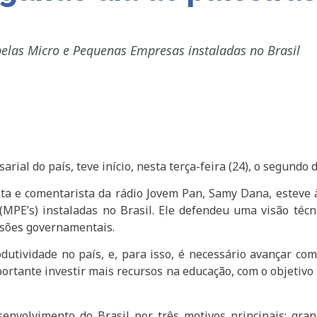
pelas Micro e Pequenas Empresas instaladas no Brasil
al do país, teve início, nesta terça-feira (24), o segundo 
a e comentarista da rádio Jovem Pan, Samy Dana, esteve à
MPE’s) instaladas no Brasil. Ele defendeu uma visão téc
isões governamentais.
utividade no país, e, para isso, é necessário avançar c
portante investir mais recursos na educação, com o objetivo 
envolvimento do Brasil por três motivos principais: gra