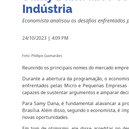
Indústria
Economista analisou os desafios enfrentados 
24/10/2023
|
4:09 PM
Foto: Phillipe Guimarães
Reunindo os principais nomes do mercado empresari
Durante a abertura da programação, o economist
enfrentados pelas Micro e Pequenas Empresas (
capazes de sustentar argumentos e amparar dec
Para Samy Dana, é fundamental alavancar a prod
Brasília. Além disso, segundo o economista, é im
novas oportunidades.
Em tom de otimismo, ele disse acreditar no des