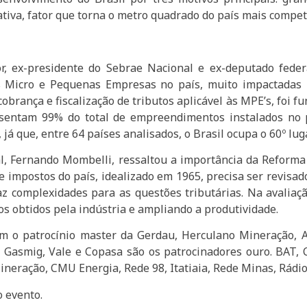
cativa, fator que torna o metro quadrado do país mais competi
, ex-presidente do Sebrae Nacional e ex-deputado federal
 Micro e Pequenas Empresas no país, muito impactadas p
brança e fiscalização de tributos aplicável às MPE’s, foi f
sentam 99% do total de empreendimentos instalados no pa
já que, entre 64 países analisados, o Brasil ocupa o 60º lu
al, Fernando Mombelli, ressaltou a importância da Reforma 
e impostos do país, idealizado em 1965, precisa ser revis
raz complexidades para as questões tributárias. Na avalia
s obtidos pela indústria e ampliando a produtividade.
m o patrocínio master da Gerdau, Herculano Mineração, A
 Gasmig, Vale e Copasa são os patrocinadores ouro. BAT, 
neração, CMU Energia, Rede 98, Itatiaia, Rede Minas, Rádio
o evento.