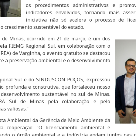
os procedimentos administrativos e promo
indicadores envolvidos, tornando mais asser
iniciativa não só acelera o processo de l
o crescimento sustentável do estado.
l de Minas, ocorrido em 21 de março, é um dos
 pela FIEMG Regional Sul, em colaboração com o
EA) de Varginha, o evento gratuito se destacou
e a preservação ambiental e o desenvolvimento
Regional Sul e do SINDUSCON POÇOS, expressou
ão profunda e construtiva, que fortaleceu nosso
desenvolvimento sustentável no sul de Minas.
RA Sul de Minas pela colaboração e pelo
s valiosas.”
ista Ambiental da Gerência de Meio Ambiente da
da cooperação: “O licenciamento ambiental é
uando o órgão ambiental e a indústria andam juntos nas p