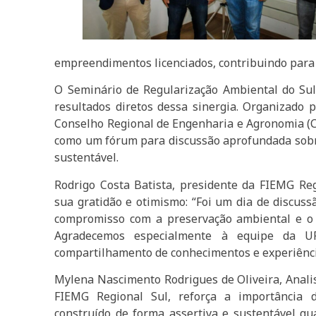
empreendimentos licenciados, contribuindo para 
O Seminário de Regularização Ambiental do Su
resultados diretos dessa sinergia. Organizado
Conselho Regional de Engenharia e Agronomia (CR
como um fórum para discussão aprofundada sobr
sustentável.
Rodrigo Costa Batista, presidente da FIEMG 
sua gratidão e otimismo: “Foi um dia de discuss
compromisso com a preservação ambiental e o 
Agradecemos especialmente à equipe da U
compartilhamento de conhecimentos e experiência
Mylena Nascimento Rodrigues de Oliveira, Anal
FIEMG Regional Sul, reforça a importância 
construído de forma assertiva e sustentável q