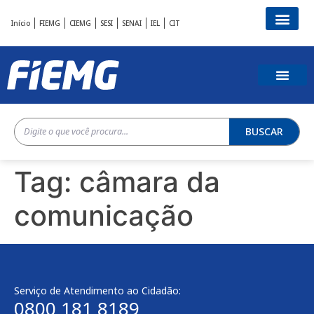
Início
FIEMG
CIEMG
SESI
SENAI
IEL
CIT
BUSCAR
Tag:
câmara da
comunicação
Serviço de Atendimento ao Cidadão:
0800 181 8189