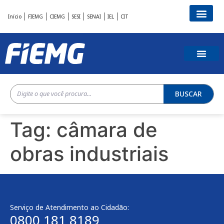
Início
FIEMG
CIEMG
SESI
SENAI
IEL
CIT
BUSCAR
Tag:
câmara de
obras industriais
Serviço de Atendimento ao Cidadão:
0800 181 8189