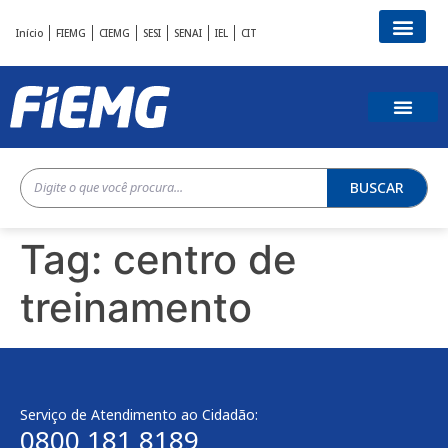
Início
FIEMG
CIEMG
SESI
SENAI
IEL
CIT
BUSCAR
Tag:
centro de
treinamento
Serviço de Atendimento ao Cidadão:
0800 181 8189