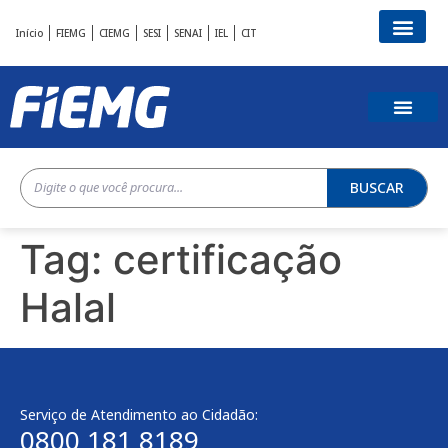
Início
FIEMG
CIEMG
SESI
SENAI
IEL
CIT
BUSCAR
Tag:
certificação
Halal
Serviço de Atendimento ao Cidadão:
0800 181 8189