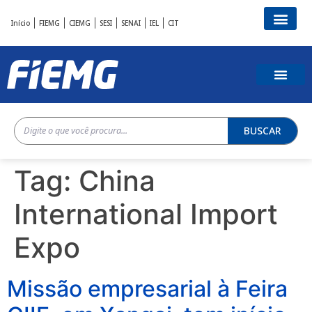
Início
FIEMG
CIEMG
SESI
SENAI
IEL
CIT
BUSCAR
Tag:
China
International Import
Expo
Missão empresarial à Feira