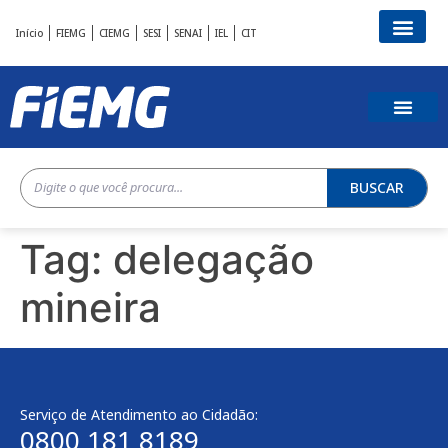
Início
FIEMG
CIEMG
SESI
SENAI
IEL
CIT
BUSCAR
Tag:
delegação
mineira
Serviço de Atendimento ao Cidadão:
0800 181 8189