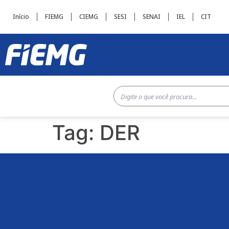
Início
FIEMG
CIEMG
SESI
SENAI
IEL
CIT
Tag:
DER