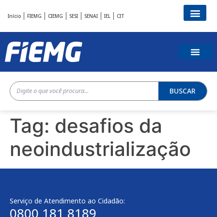
Início
FIEMG
CIEMG
SESI
SENAI
IEL
CIT
BUSCAR
Tag:
desafios da
neoindustrialização
Serviço de Atendimento ao Cidadão:
0800 181 8189