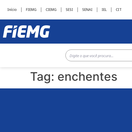
Início
FIEMG
CIEMG
SESI
SENAI
IEL
CIT
Tag:
enchentes