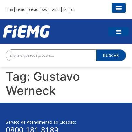
Início
FIEMG
CIEMG
SESI
SENAI
IEL
CIT
BUSCAR
Tag:
Gustavo
Werneck
Serviço de Atendimento ao Cidadão:
0800 181 8189