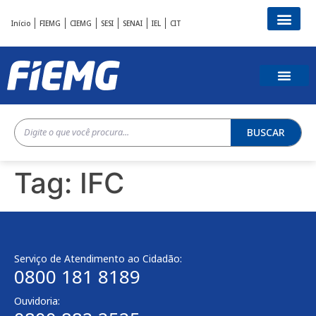
Início
FIEMG
CIEMG
SESI
SENAI
IEL
CIT
BUSCAR
Tag:
IFC
Serviço de Atendimento ao Cidadão:
0800 181 8189
Ouvidoria: