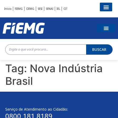
Início
FIEMG
CIEMG
SESI
SENAI
IEL
CIT
BUSCAR
Tag:
Nova Indústria
Brasil
Serviço de Atendimento ao Cidadão:
0800 181 8189