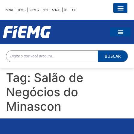
Início
FIEMG
CIEMG
SESI
SENAI
IEL
CIT
BUSCAR
Tag:
Salão de
Negócios do
Minascon