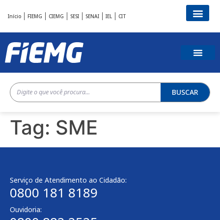
Início
FIEMG
CIEMG
SESI
SENAI
IEL
CIT
BUSCAR
Tag:
SME
Serviço de Atendimento ao Cidadão:
0800 181 8189
Ouvidoria: