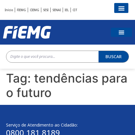
Início
FIEMG
CIEMG
SESI
SENAI
IEL
CIT
BUSCAR
Tag:
tendências para
o futuro
Serviço de Atendimento ao Cidadão:
0800 181 8189