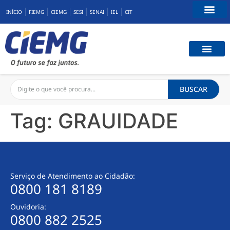
INÍCIO
FIEMG
CIEMG
SESI
SENAI
IEL
CIT
Fale Conosco
CAPACIT
BENEFÍCIOS
CONEXÃ
BUSCAR
Tag:
GRAUIDADE
Serviço de Atendimento ao Cidadão:
0800 181 8189
Ouvidoria:
0800 882 2525