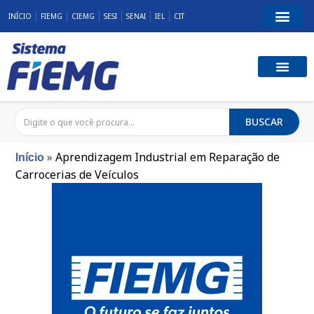
INÍCIO
FIEMG
CIEMG
SESI
SENAI
IEL
CIT
BUSCAR
»
Aprendizagem Industrial em Reparação de
Início
Carrocerias de Veículos