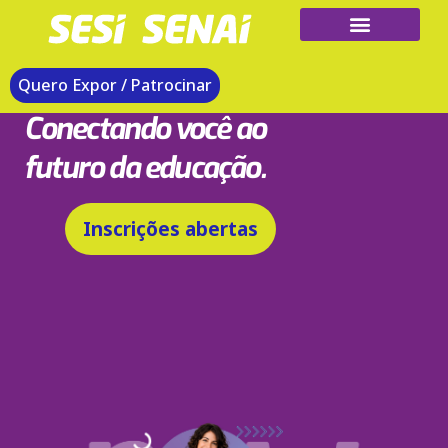
SEMINÁRIO DE EDUCAÇÃO BÁSICA
Quero Expor / Patrocinar
E TECNOLÓGICA
Conectando você ao
futuro da educação.
Inscrições abertas