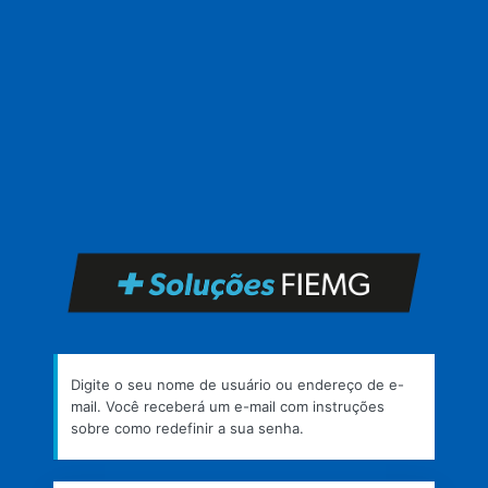
https
Digite o seu nome de usuário ou endereço de e-
mail. Você receberá um e-mail com instruções
sobre como redefinir a sua senha.