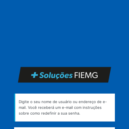
https
Digite o seu nome de usuário ou endereço de e-
mail. Você receberá um e-mail com instruções
sobre como redefinir a sua senha.