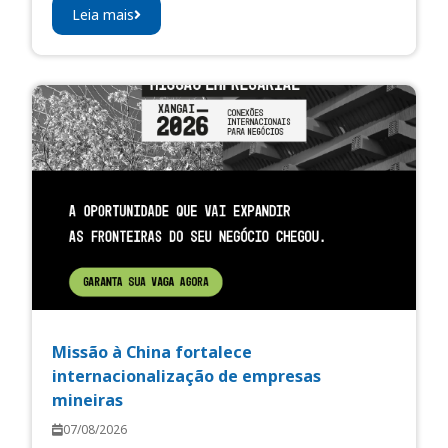
Leia mais
Missão à China fortalece
internacionalização de empresas
mineiras
07/08/2026