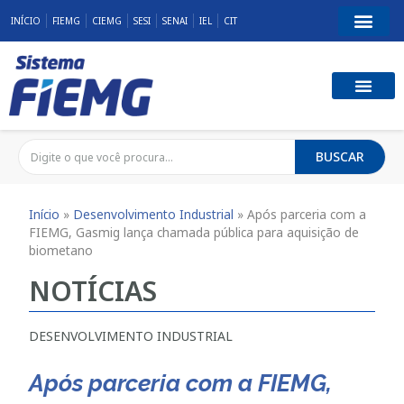
INÍCIO
FIEMG
CIEMG
SESI
SENAI
IEL
CIT
BUSCAR
Início
»
Desenvolvimento Industrial
»
Após parceria com a
FIEMG, Gasmig lança chamada pública para aquisição de
biometano
NOTÍCIAS
DESENVOLVIMENTO INDUSTRIAL
Após parceria com a FIEMG,