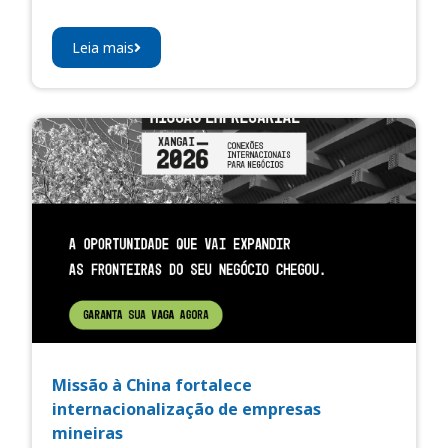
Leia mais
Missão à China fortalece
internacionalização de empresas
mineiras