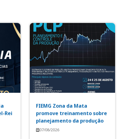
ia
FIEMG Zona da Mata
l-Rei
promove treinamento sobre
planejamento da produção
07/08/2026