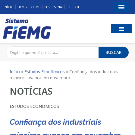
INÍCIO
FIEMG
CIEMG
SESI
SENAI
IEL
CIT
BUSCAR
Início
»
Estudos Econômicos
»
Confiança dos industriais
mineiros avança em novembro
NOTÍCIAS
ESTUDOS ECONÔMICOS
Confiança dos industriais