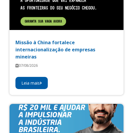
Missão à China fortalece
internacionalização de empresas
mineiras
07/08/2026
Leia mais