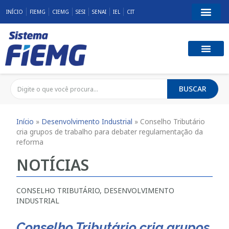
INÍCIO
FIEMG
CIEMG
SESI
SENAI
IEL
CIT
BUSCAR
Início
»
Desenvolvimento Industrial
»
Conselho Tributário
cria grupos de trabalho para debater regulamentação da
reforma
NOTÍCIAS
CONSELHO TRIBUTÁRIO
,
DESENVOLVIMENTO
INDUSTRIAL
Conselho Tributário cria grupos