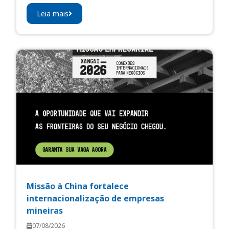
Leia mais
Missão à China fortalece
internacionalização de empresas
mineiras
07/08/2026