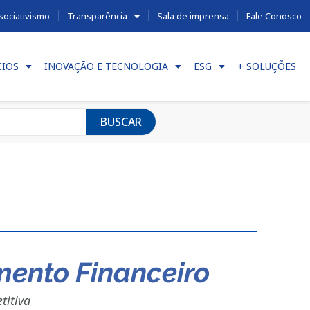
sociativismo
Transparência
Sala de imprensa
Fale Conosco
CIOS
INOVAÇÃO E TECNOLOGIA
ESG
+ SOLUÇÕES
BUSCAR
mento Financeiro
titiva