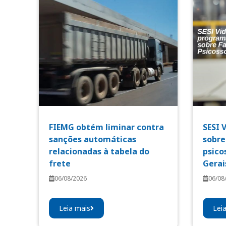
FIEMG obtém liminar contra
SESI 
sanções automáticas
sobre
relacionadas à tabela do
psico
frete
Gerai
06/08/2026
06/08
Leia mais
Lei