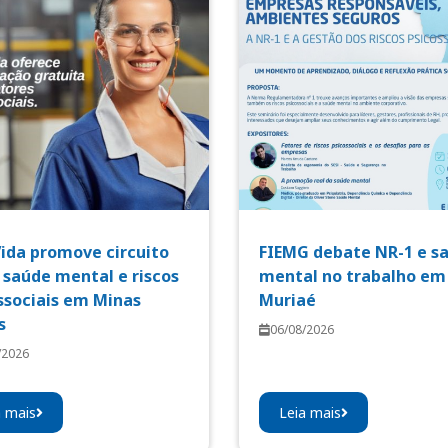
Vida promove circuito
FIEMG debate NR-1 e s
 saúde mental e riscos
mental no trabalho em
ssociais em Minas
Muriaé
s
06/08/2026
/2026
a mais
Leia mais