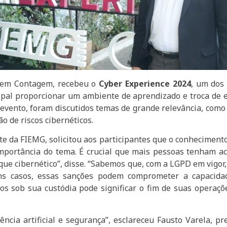
, em Contagem, recebeu o
Cyber Experience 2024
, um dos
ncipal proporcionar um ambiente de aprendizado e troca de
vento, foram discutidos temas de grande relevância, como pr
o de riscos cibernéticos.
te da FIEMG, solicitou aos participantes que o conheciment
portância do tema. É crucial que mais pessoas tenham ac
que cibernético”, disse. “Sabemos que, com a LGPD em vigo
s casos, essas sanções podem comprometer a capacida
dos sob sua custódia pode significar o fim de suas operaç
gência artificial e segurança”, esclareceu Fausto Varela, 