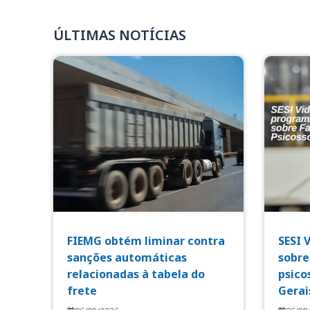
ÚLTIMAS NOTÍCIAS
FIEMG obtém liminar contra
SESI 
sanções automáticas
sobre
relacionadas à tabela do
psico
frete
Gerai