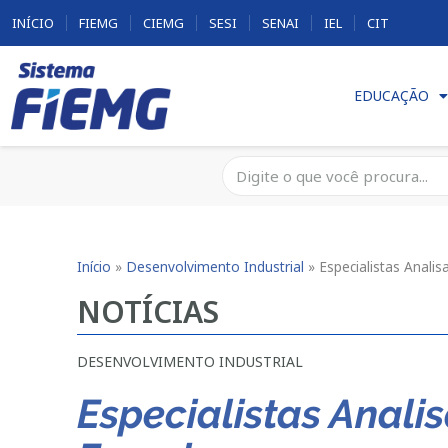
INÍCIO
FIEMG
CIEMG
SESI
SENAI
IEL
CIT
EDUCAÇÃO
Início
»
Desenvolvimento Industrial
»
Especialistas Anali
NOTÍCIAS
DESENVOLVIMENTO INDUSTRIAL
Especialistas Anali