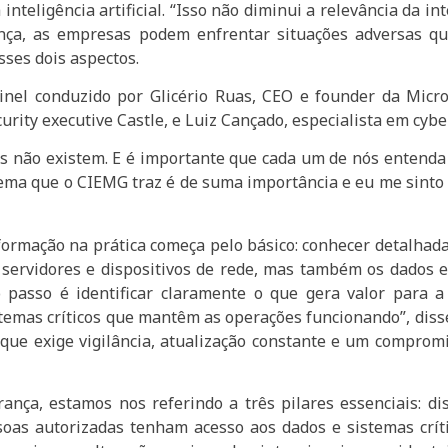
teligência artificial. “Isso não diminui a relevância da int
nça, as empresas podem enfrentar situações adversas q
sses dois aspectos.
nel conduzido por Glicério Ruas, CEO e founder da Microh
rity executive Castle, e Luiz Cançado, especialista em cyber
 não existem. E é importante que cada um de nós entenda 
tema que o CIEMG traz é de suma importância e eu me sinto
ormação na prática começa pelo básico: conhecer detalhad
o servidores e dispositivos de rede, mas também os dados e
o passo é identificar claramente o que gera valor para a
istemas críticos que mantêm as operações funcionando”, dis
que exige vigilância, atualização constante e um compromi
a, estamos nos referindo a três pilares essenciais: disp
soas autorizadas tenham acesso aos dados e sistemas crít