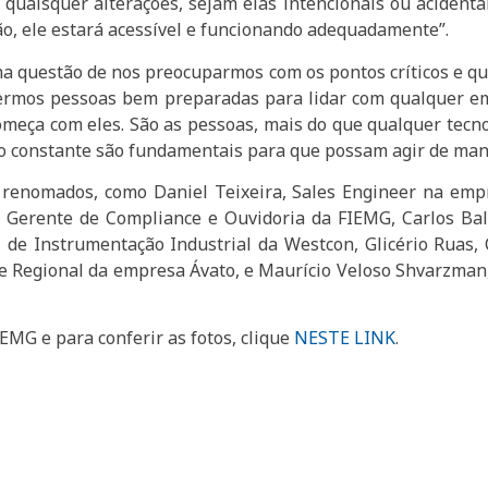
quaisquer alterações, sejam elas intencionais ou acidenta
o, ele estará acessível e funcionando adequadamente”.
a questão de nos preocuparmos com os pontos críticos e qu
ivermos pessoas bem preparadas para lidar com qualquer em
meça com eles. São as pessoas, mais do que qualquer tecnol
o constante são fundamentais para que possam agir de mane
renomados, como Daniel Teixeira, Sales Engineer na empr
, Gerente de Compliance e Ouvidoria da FIEMG, Carlos Bal
al de Instrumentação Industrial da Westcon, Glicério Ruas
te Regional da empresa Ávato, e Maurício Veloso Shvarzman
IEMG e para conferir as fotos, clique
NESTE LINK
.