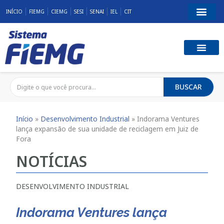
INÍCIO
FIEMG
CIEMG
SESI
SENAI
IEL
CIT
BUSCAR
Início
»
Desenvolvimento Industrial
»
Indorama Ventures
lança expansão de sua unidade de reciclagem em Juiz de
Fora
NOTÍCIAS
DESENVOLVIMENTO INDUSTRIAL
Indorama Ventures lança