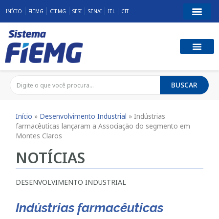
INÍCIO
FIEMG
CIEMG
SESI
SENAI
IEL
CIT
BUSCAR
Início
»
Desenvolvimento Industrial
»
Indústrias
farmacêuticas lançaram a Associação do segmento em
Montes Claros
NOTÍCIAS
DESENVOLVIMENTO INDUSTRIAL
Indústrias farmacêuticas