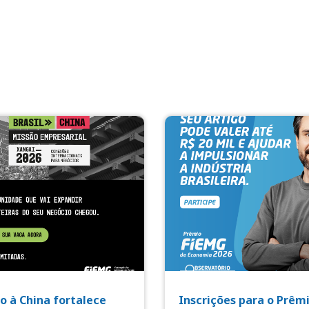
o à China fortalece
Inscrições para o Prêm