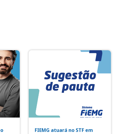
io
FIEMG atuará no STF em