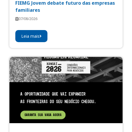
FIEMG Jovem debate futuro das empresas
familiares
07/08/2026
Leia mais