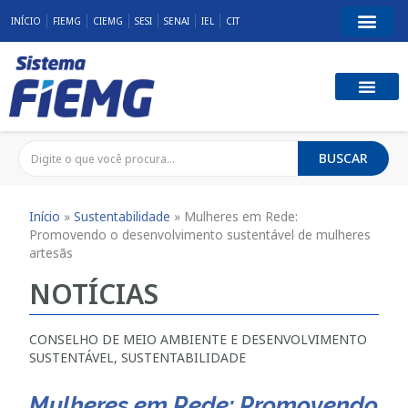
INÍCIO
FIEMG
CIEMG
SESI
SENAI
IEL
CIT
BUSCAR
Início
»
Sustentabilidade
»
Mulheres em Rede:
Promovendo o desenvolvimento sustentável de mulheres
artesãs
NOTÍCIAS
CONSELHO DE MEIO AMBIENTE E DESENVOLVIMENTO
SUSTENTÁVEL
,
SUSTENTABILIDADE
Mulheres em Rede: Promovendo