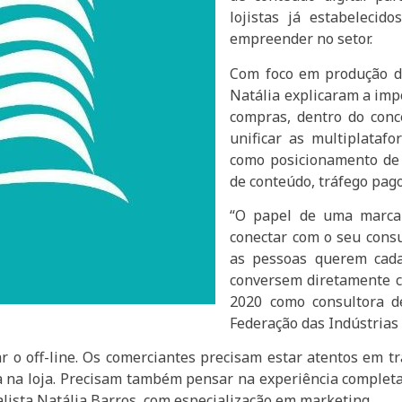
lojistas já estabeleci
empreender no setor.
Com foco em produção d
Natália explicaram a imp
compras, dentro do con
unificar as multiplatafo
como posicionamento de
de conteúdo, tráfego pago 
“O papel de uma marca 
conectar com o seu consu
as pessoas querem cad
conversem diretamente co
2020 como consultora d
Federação das Indústrias
 o off-line. Os comerciantes precisam estar atentos em t
na loja. Precisam também pensar na experiência completa, 
alista Natália Barros, com especialização em marketing.