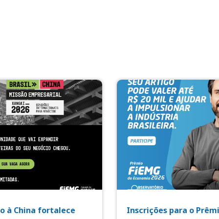
o à China fortalece
Inscrições para o Prêm