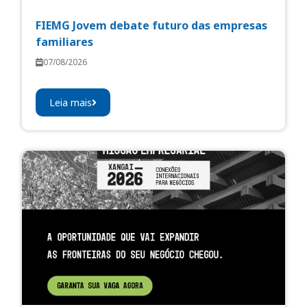
FIEMG Jovem debate futuro das empresas
familiares
07/08/2026
Leia mais