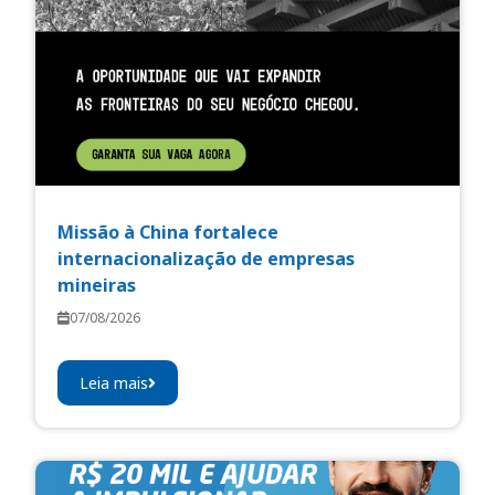
Missão à China fortalece
internacionalização de empresas
mineiras
07/08/2026
Leia mais