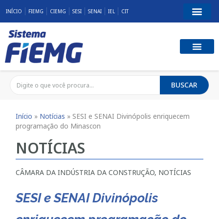
INÍCIO
FIEMG
CIEMG
SESI
SENAI
IEL
CIT
BUSCAR
Início
»
Notícias
»
SESI e SENAI Divinópolis enriquecem
programação do Minascon
NOTÍCIAS
CÂMARA DA INDÚSTRIA DA CONSTRUÇÃO
,
NOTÍCIAS
SESI e SENAI Divinópolis