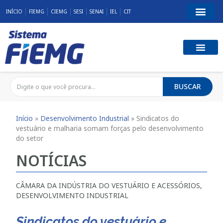
INÍCIO
FIEMG
CIEMG
SESI
SENAI
IEL
CIT
BUSCAR
Início
»
Desenvolvimento Industrial
»
Sindicatos do
vestuário e malharia somam forças pelo desenvolvimento
do setor
NOTÍCIAS
CÂMARA DA INDÚSTRIA DO VESTUÁRIO E ACESSÓRIOS
,
DESENVOLVIMENTO INDUSTRIAL
Sindicatos do vestuário e