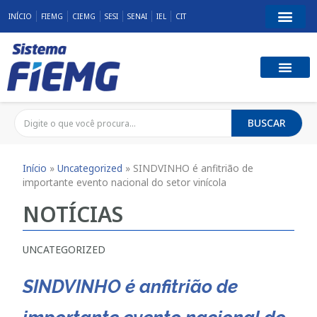
INÍCIO
FIEMG
CIEMG
SESI
SENAI
IEL
CIT
BUSCAR
Início
»
Uncategorized
»
SINDVINHO é anfitrião de
importante evento nacional do setor vinícola
NOTÍCIAS
UNCATEGORIZED
SINDVINHO é anfitrião de