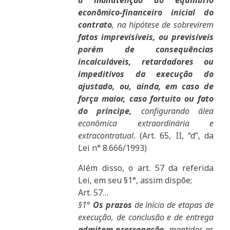
a manutenção do equilíbrio
econômico-financeiro inicial do
contrato
, na hipótese de sobrevirem
fatos imprevisíveis, ou previsíveis
porém de consequências
incalculáveis, retardadores ou
impeditivos da execução do
ajustado, ou, ainda, em caso de
força maior, caso fortuito ou fato
do príncipe,
configurando álea
econômica extraordinária e
extracontratual.
(Art. 65, II, “d”, da
Lei n° 8.666/1993)
Além disso, o art. 57 da referida
Lei, em seu §1°, assim dispõe;
Art. 57…
§1°
Os prazos
de início de etapas de
execução, de conclusão e de entrega
admitem prorrogação
, mantidas as