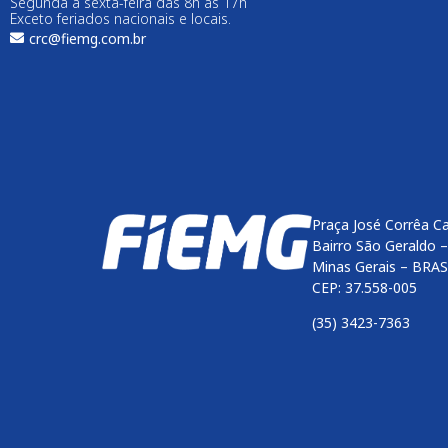
Segunda a sexta-feira das 8h às 17h
Exceto feriados nacionais e locais.
crc@fiemg.com.br
Praça José Corrêa C
Bairro São Geraldo 
Minas Gerais – BRAS
CEP: 37.558-005
(35) 3423-7363
Enviar
btn-02
btn-03
btn-04